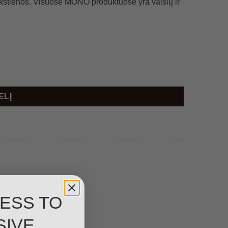
ukštienos. Visuose MONO produktuose yra vaisių ir
ELĮ
ESS TO
SIVE