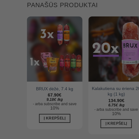
PANAŠŪS PRODUKTAI
Kalakutiena su ėriena 2
žė, 5 kg
BRUX dėžė, 7.4 kg
kg (1 kg)
67.90
€
g
9.18
€
/
kg
134.90
€
and save
-
arba
subscribe and save
6.75
€
/
kg
10%
-
arba
subscribe and save
10%
LĮ
Į KREPŠELĮ
Į KREPŠELĮ