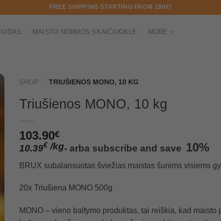
FREE SHIPPING STARTING FROM 190€!
 GIDAS
MAISTO NORMOS SKAIČIUOKLĖ
MORE
SHOP
"
TRIUŠIENOS MONO, 10 KG
Triušienos MONO, 10 kg
103.90
€
/
kg
10%
€
10.39
-
arba
subscribe and save
BRUX subalansuotas šviežias maistas šunims visiems g
20x Triušiena MONO 500g
MONO – vieno baltymo produktas, tai reiškia, kad maisto 