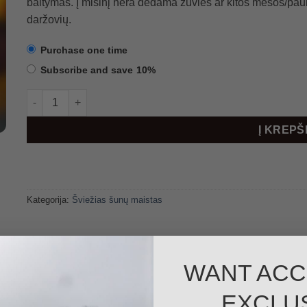
baltymas. Į mišinį nėra dedama žuvies ar kitos mėsos/pa
daržovių.
Purchase one time
Subscribe and save
10%
produkto kiekis: Triušienos MONO, 10 kg
Į KREPŠ
Kategorija:
Šviežias šunų maistas
WANT ACC
EXCLU