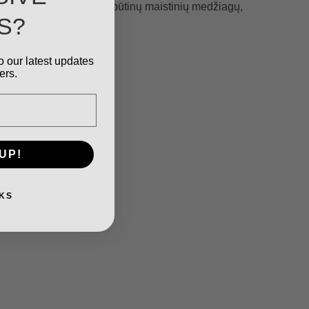
žiais. Šioje mėsoje gausu būtinų maistinių medžiagų,
S?
ybingumą.
o our latest updates
ers.
UP!
KS