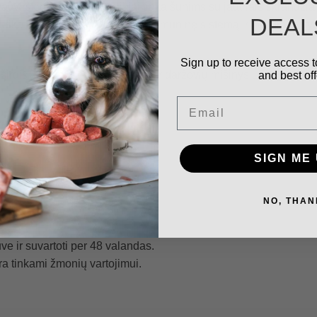
ngvai virškinamas, todėl puikiai tinka šunims su jautriais skrand
DEAL
 palaiko energijos gamybą, sveiką imuninę sistemą ir bendrą gyv
Sign up to receive access t
širdis 7%, kepenys 5%), vaisių ir daržovių mišinys 15%.
and best off
Email
SIGN ME 
NO, THAN
uve ir suvartoti per 48 valandas.
ėra tinkami žmonių vartojimui.