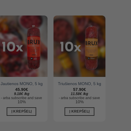
Jautienos MONO, 5 kg
Triušienos MONO, 5 kg
Jautiena
45.90
€
57.90
€
9.18
€
/
kg
11.58
€
/
kg
-
arba
subscribe and save
-
arba
subscribe and save
-
arba
su
10%
10%
Į KREPŠELĮ
Į KREPŠELĮ
Į