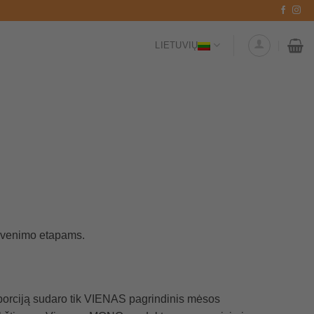
LIETUVIŲ
yvenimo etapams.
porciją sudaro tik VIENAS pagrindinis mėsos