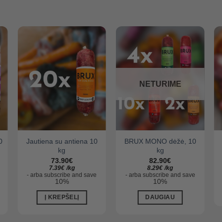
NETURIME
0
Jautiena su antiena 10
BRUX MONO dėžė, 10
kg
kg
73.90
€
82.90
€
7.39
€
/
kg
8.29
€
/
kg
-
arba
subscribe and save
-
arba
subscribe and save
10%
10%
Į KREPŠELĮ
DAUGIAU