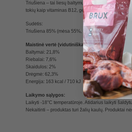
Triušiena – tai liesų baltymų šaltinis, kuris yra le
tokių kaip vitaminas B12, geležis ir cinkas, kurie
Sudėtis:
Triušiena 85% (mėsa 55%, kaulai ir kremzlės 18%, 
Maistinė vertė (vidutiniškai 100 g):
Baltymai: 21,8%
Riebalai: 7,6%
Skaidulos: 2%
Drėgmė: 62,3%
Energija: 163 kcal / 710 kJ
Laikymo sąlygos:
Laikyti -18°C temperatūroje. Atidarius laikyti šaldyt
Nekaitinti – produktas turi žalių kaulų. Produktai n