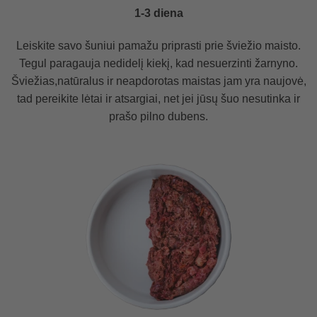
1-3 diena
Leiskite savo šuniui pamažu priprasti prie šviežio maisto.
Tegul paragauja nedidelį kiekį, kad nesuerzinti žarnyno.
Šviežias,natūralus ir neapdorotas maistas jam yra naujovė,
tad pereikite lėtai ir atsargiai, net jei jūsų šuo nesutinka ir
prašo pilno dubens.