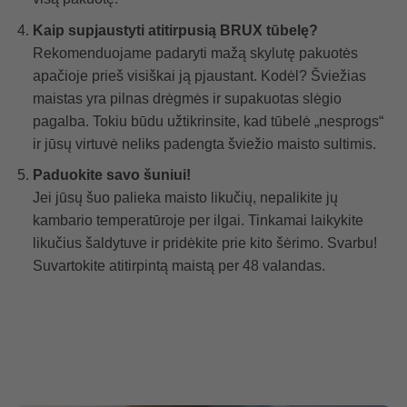
Kaip supjaustyti atitirpusią BRUX tūbelę?
Rekomenduojame padaryti mažą skylutę pakuotės
apačioje prieš visiškai ją pjaustant. Kodėl? Šviežias
maistas yra pilnas drėgmės ir supakuotas slėgio
pagalba. Tokiu būdu užtikrinsite, kad tūbelė „nesprogs“
ir jūsų virtuvė neliks padengta šviežio maisto sultimis.
Paduokite savo šuniui!
Jei jūsų šuo palieka maisto likučių, nepalikite jų
kambario temperatūroje per ilgai. Tinkamai laikykite
likučius šaldytuve ir pridėkite prie kito šėrimo. Svarbu!
Suvartokite atitirpintą maistą per 48 valandas
.