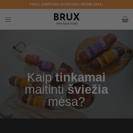
Pereiti prie turinio
FREE SHIPPING STARTING FROM 190€!
Kaip
tinkamai
maitinti
šviežia
mėsa?