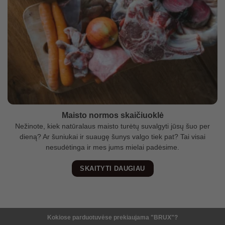
Maisto normos skaičiuoklė
Nežinote, kiek natūralaus maisto turėtų suvalgyti jūsų šuo per
dieną? Ar šuniukai ir suaugę šunys valgo tiek pat? Tai visai
nesudėtinga ir mes jums mielai padėsime.
SKAITYTI DAUGIAU
Kokiose parduotuvėse prekiaujama "BRUX"?