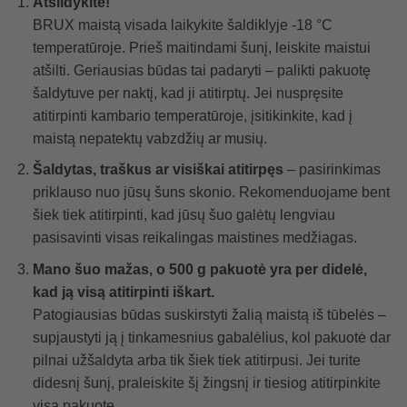
Atšildykite!
BRUX maistą visada laikykite šaldiklyje -18 °C
temperatūroje. Prieš maitindami šunį, leiskite maistui
atšilti. Geriausias būdas tai padaryti – palikti pakuotę
šaldytuve per naktį, kad ji atitirptų. Jei nuspręsite
atitirpinti kambario temperatūroje, įsitikinkite, kad į
maistą nepatektų vabzdžių ar musių.
Šaldytas, traškus ar visiškai atitirpęs
– pasirinkimas
priklauso nuo jūsų šuns skonio. Rekomenduojame bent
šiek tiek atitirpinti, kad jūsų šuo galėtų lengviau
pasisavinti visas reikalingas maistines medžiagas.
Mano šuo mažas, o 500 g pakuotė yra per didelė,
kad ją visą atitirpinti iškart.
Patogiausias būdas suskirstyti žalią maistą iš tūbelės –
supjaustyti ją į tinkamesnius gabalėlius, kol pakuotė dar
pilnai užšaldyta arba tik šiek tiek atitirpusi. Jei turite
didesnį šunį, praleiskite šį žingsnį ir tiesiog atitirpinkite
visą pakuotę.