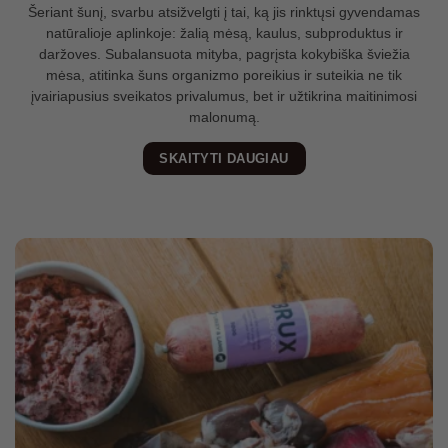
Šeriant šunį, svarbu atsižvelgti į tai, ką jis rinktųsi gyvendamas
natūralioje aplinkoje: žalią mėsą, kaulus, subproduktus ir
daržoves. Subalansuota mityba, pagrįsta kokybiška šviežia
mėsa, atitinka šuns organizmo poreikius ir suteikia ne tik
įvairiapusius sveikatos privalumus, bet ir užtikrina maitinimosi
malonumą.
SKAITYTI DAUGIAU