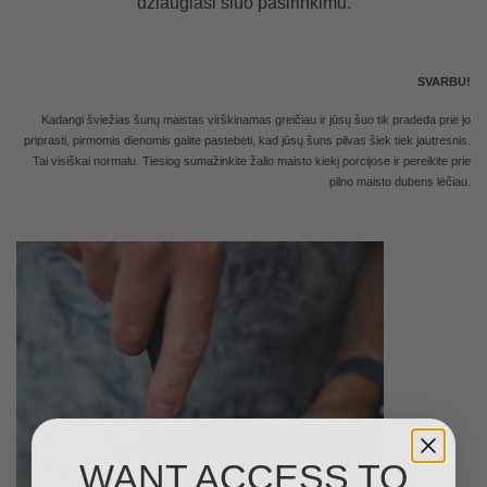
džiaugiasi šiuo pasirinkimu.
SVARBU!
Kadangi šviežias šunų maistas virškinamas greičiau ir jūsų šuo tik pradeda prie jo
priprasti, pirmomis dienomis galite pastebėti, kad jūsų šuns pilvas šiek tiek jautresnis.
Tai visiškai normalu. Tiesiog sumažinkite žalio maisto kiekį porcijose ir pereikite prie
pilno maisto dubens lėčiau
.
WANT ACCESS TO