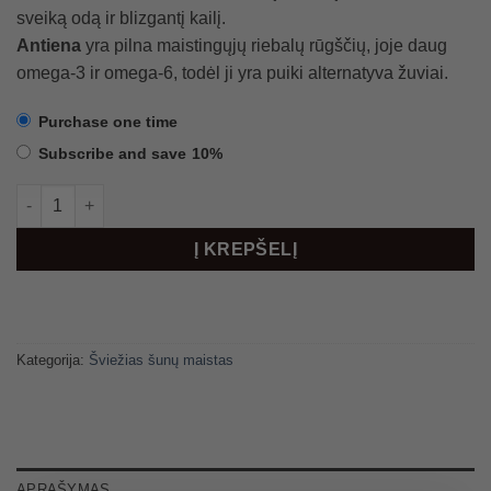
sveiką odą ir blizgantį kailį.
Antiena
yra pilna maistingųjų riebalų rūgščių, joje daug
omega-3 ir omega-6, todėl ji yra puiki alternatyva žuviai.
Purchase one time
Subscribe and save
10%
produkto kiekis: BRUX MIX dėžė, 10 kg
Į KREPŠELĮ
Kategorija:
Šviežias šunų maistas
APRAŠYMAS