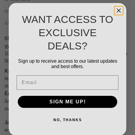
PAPILDOMA INFORMACIJA
WANT ACCESS TO
ATSILIEPIMAI (0)
EXCLUSIVE
BRUX subalansuotas šviežias maistas šunims visiems
DEALS?
gyvenimo etapams.
10x Kalakutiena su Aviena 500g, 10x Jautiena su Antiena
Sign up to receive access to our latest updates
500g
and best offers.
Kalakutiena
– tai žalia raumenų mėsa, kuri sudaryta iš
Email
lengvai virškinamų baltymų, sočiųjų riebalų, vitaminų bei
mineralų.
Ėriena
yra puikus geležies, cinko, seleno ir vitamino K
šaltinis, kurie svarbūs energijos gamybai, nervų sistemos
SIGN ME UP!
sveikatai ir imuninės sistemos funkcijai.
NO, THANKS
Jautiena
turi daug B grupės vitaminų, kurie yra būtini
energijos gamybai, nervų sistemai ir kraujo ląstelių