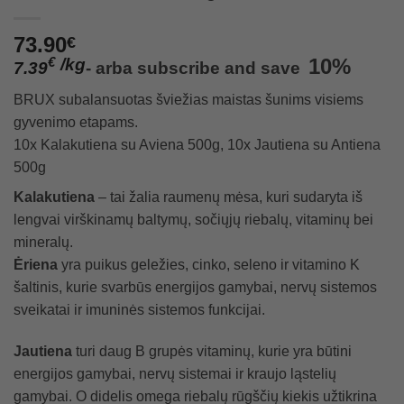
73.90
€
/
kg
10%
€
7.39
-
arba
subscribe and save
BRUX subalansuotas šviežias maistas šunims visiems
gyvenimo etapams.
10x Kalakutiena su Aviena 500g, 10x Jautiena su Antiena
500g
Kalakutiena
– tai žalia raumenų mėsa, kuri sudaryta iš
lengvai virškinamų baltymų, sočiųjų riebalų, vitaminų bei
mineralų.
Ėriena
yra puikus geležies, cinko, seleno ir vitamino K
šaltinis, kurie svarbūs energijos gamybai, nervų sistemos
sveikatai ir imuninės sistemos funkcijai.
Jautiena
turi daug B grupės vitaminų, kurie yra būtini
energijos gamybai, nervų sistemai ir kraujo ląstelių
gamybai. O didelis omega riebalų rūgščių kiekis užtikrina