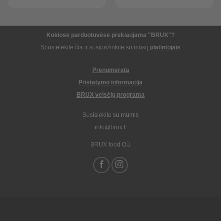
Kokiose parduotuvėse prekiaujama "BRUX"?
Spustelėkite čia ir susipažinkite su mūsų
platintojais
Prenumerata
Pristatymo informacija
BRUX veisėjų programa
Susisiekite su mumis
info@brux.lt
BRUX food OÜ