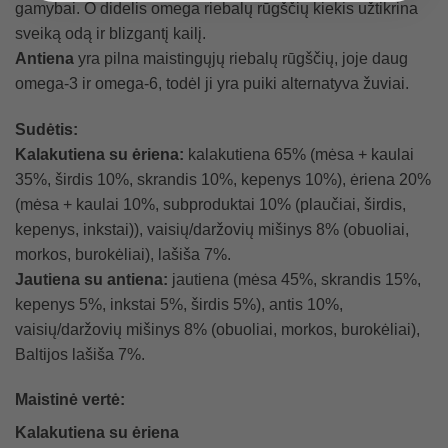
gamybai. O didelis omega riebalų rūgščių kiekis užtikrina
sveiką odą ir blizgantį kailį.
Antiena
yra pilna maistingųjų riebalų rūgščių, joje daug
omega-3 ir omega-6, todėl ji yra puiki alternatyva žuviai.
Sudėtis:
Kalakutiena su ėriena:
kalakutiena 65% (mėsa + kaulai
35%, širdis 10%, skrandis 10%, kepenys 10%), ėriena 20%
(mėsa + kaulai 10%, subproduktai 10% (plaučiai, širdis,
kepenys, inkstai)), vaisių/daržovių mišinys 8% (obuoliai,
morkos, burokėliai), lašiša 7%.
Jautiena su antiena:
jautiena (mėsa 45%, skrandis 15%,
kepenys 5%, inkstai 5%, širdis 5%), antis 10%,
vaisių/daržovių mišinys 8% (obuoliai, morkos, burokėliai),
Baltijos lašiša 7%.
Maistinė vertė:
Kalakutiena su ėriena