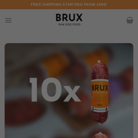
Pereiti prie turinio
FREE SHIPPING STARTING FROM 190€!