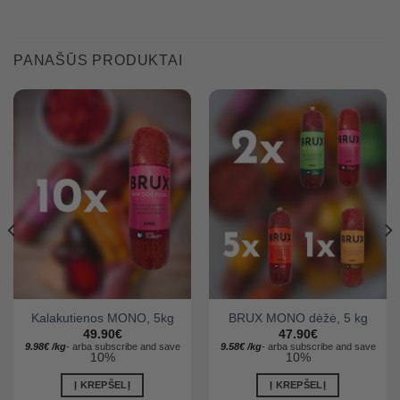
PANAŠŪS PRODUKTAI
Kalakutienos MONO, 5kg
BRUX MONO dėžė, 5 kg
49.90
€
47.90
€
9.98
€
/
kg
-
arba
subscribe and save
9.58
€
/
kg
-
arba
subscribe and save
10%
10%
Į KREPŠELĮ
Į KREPŠELĮ