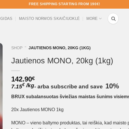
FREE SHIPPING STARTING FROM 190€!
 GIDAS
MAISTO NORMOS SKAIČIUOKLĖ
MORE
SHOP
"
JAUTIENOS MONO, 20KG (1KG)
Jautienos MONO, 20kg (1kg)
142.90
€
/
kg
10%
€
7.15
-
arba
subscribe and save
BRUX subalansuotas šviežias maistas šunims visiem
20x Jautienos MONO 1kg
MONO – vieno baltymo produktas, tai reiškia, kad maisto 