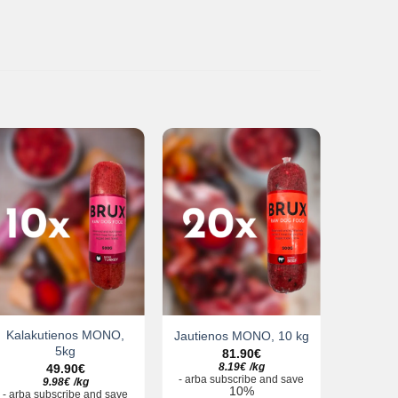
Kalakutienos MONO,
Jautienos MONO, 10 kg
Triušie
5kg
81.90
€
8.19
€
/
kg
1
49.90
€
-
arba
subscribe and save
-
arba
su
9.98
€
/
kg
10%
-
arba
subscribe and save