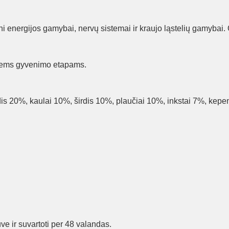
ni energijos gamybai, nervų sistemai ir kraujo ląstelių gamybai. 
iems gyvenimo etapams.
 20%, kaulai 10%, širdis 10%, plaučiai 10%, inkstai 7%, kepen
uve ir suvartoti per 48 valandas.