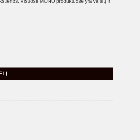
ukštienos. Visuose MONO produktuose yra vaisių ir
ELĮ