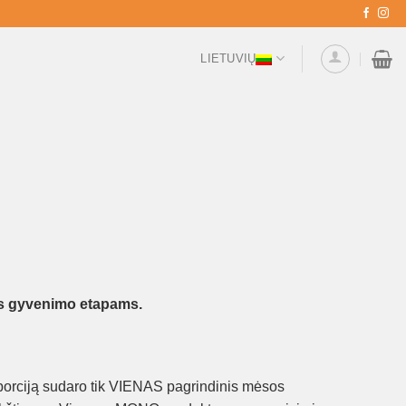
LIETUVIŲ
s gyvenimo etapams.
porciją sudaro tik VIENAS pagrindinis mėsos