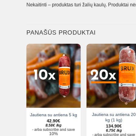
Nekaitinti – produktas turi žalių kaulų. Produktai n
PANAŠŪS PRODUKTAI
ėriena 10
Jautiena su antiena 20
Jautiena su antiena 5 kg
kg (1 kg)
42.90
€
8.58
€
/
kg
134.90
€
-
arba
subscribe and save
g
6.75
€
/
kg
10%
and save
-
arba
subscribe and save