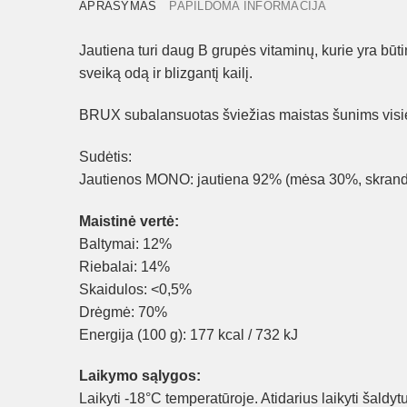
APRAŠYMAS
PAPILDOMA INFORMACIJA
Jautiena turi daug B grupės vitaminų, kurie yra būti
sveiką odą ir blizgantį kailį.
BRUX subalansuotas šviežias maistas šunims vis
Sudėtis:
Jautienos MONO: jautiena 92% (mėsa 30%, skrandis
Maistinė vertė:
Baltymai: 12%
Riebalai: 14%
Skaidulos: <0,5%
Drėgmė: 70%
Energija (100 g): 177 kcal / 732 kJ
Laikymo sąlygos:
Laikyti -18°C temperatūroje. Atidarius laikyti šaldyt