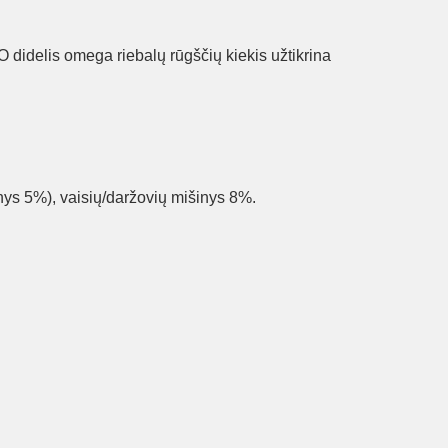
O didelis omega riebalų rūgščių kiekis užtikrina
ys 5%), vaisių/daržovių mišinys 8%.