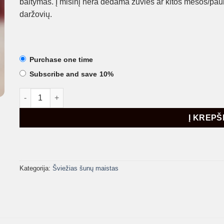
baltymas. Į mišinį nėra dedama žuvies ar kitos mėsos/pa
daržovių.
Purchase one time
Subscribe and save
10%
produkto kiekis: Jautienos MONO, 20kg (1kg)
Į KREPŠ
Kategorija:
Šviežias šunų maistas