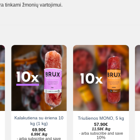
ėra tinkami žmonių vartojimui.
Kalakutiena su ėriena 10
Triušienos MONO, 5 kg
kg (1 kg)
57.90
€
11.58
€
/
kg
69.90
€
-
arba
subscribe and save
6.99
€
/
kg
10%
-
arba
subscribe and save