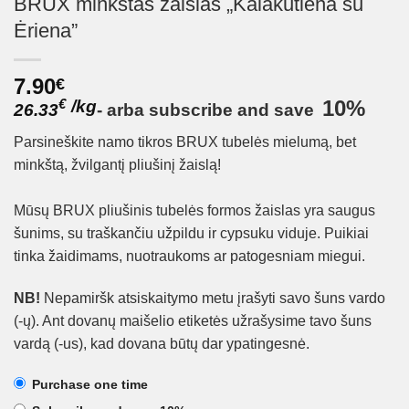
BRUX minkštas žaislas „Kalakutiena su
Ėriena”
7.90
€
/
kg
10%
€
26.33
-
arba
subscribe and save
Parsineškite namo tikros BRUX tubelės mielumą, bet
minkštą, žvilgantį pliušinį žaislą!
Mūsų BRUX pliušinis tubelės formos žaislas yra saugus
šunims, su traškančiu užpildu ir cypsuku viduje. Puikiai
tinka žaidimams, nuotraukoms ar patogesniam miegui.
NB!
Nepamiršk atsiskaitymo metu įrašyti savo šuns vardo
(-ų). Ant dovanų maišelio etiketės užrašysime tavo šuns
vardą (-us), kad dovana būtų dar ypatingesnė.
Purchase one time