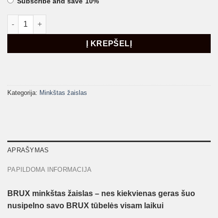
Subscribe and save
10%
produkto kiekis: BRUX minkštas žaislas "Kalakutiena su Ėriena
Į KREPŠELĮ
Kategorija:
Minkštas žaislas
APRAŠYMAS
PAPILDOMA INFORMACIJA
BRUX minkštas žaislas – nes kiekvienas geras šuo
WANT ACCESS TO
nusipelno savo BRUX tūbelės visam laikui