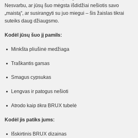
Nesvarbu, ar jūsų šuo mėgsta išdidžiai nešiotis savo
„maistą“, ar susirangyti su juo miegui – šis žaislas tikrai
suteiks daug džiaugsmo.
Kodėl jūsų šuo jį pamils:
Minkšta pliušinė medžiaga
Traškantis garsas
Smagus cypsukas
Lengvas ir patogus nešioti
Atrodo kaip
tikra
BRUX tubelė
Kodėl jis patiks jums:
Išskirtinis BRUX dizainas