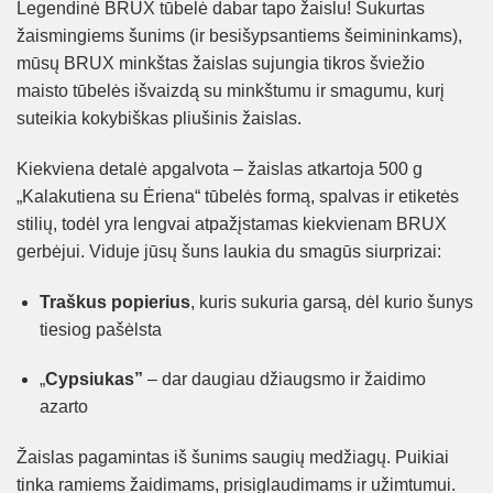
EXCLUSIVE
Legendinė BRUX tūbelė dabar tapo žaislu! Sukurtas
žaismingiems šunims (ir besišypsantiems šeimininkams),
DEALS?
mūsų BRUX minkštas žaislas sujungia tikros šviežio
maisto tūbelės išvaizdą su minkštumu ir smagumu, kurį
suteikia kokybiškas pliušinis žaislas.
Sign up to receive access to our latest updates
and best offers.
Kiekviena detalė apgalvota – žaislas atkartoja 500 g
Email
„Kalakutiena su Ėriena“ tūbelės formą, spalvas ir etiketės
stilių, todėl yra lengvai atpažįstamas kiekvienam BRUX
gerbėjui. Viduje jūsų šuns laukia du smagūs siurprizai:
SIGN ME UP!
Traškus popierius
, kuris sukuria garsą, dėl kurio šunys
tiesiog pašėlsta
NO, THANKS
„
Cypsiukas”
– dar daugiau džiaugsmo ir žaidimo
azarto
Žaislas pagamintas iš šunims saugių medžiagų. Puikiai
tinka ramiems žaidimams, prisiglaudimams ir užimtumui.