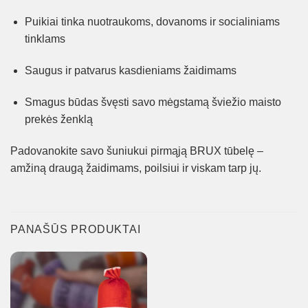
Puikiai tinka nuotraukoms, dovanoms ir socialiniams
tinklams
Saugus ir patvarus kasdieniams žaidimams
Smagus būdas švęsti savo mėgstamą šviežio maisto
prekės ženklą
Padovanokite savo šuniukui pirmąją BRUX tūbelę –
amžiną draugą žaidimams, poilsiui ir viskam tarp jų.
PANAŠŪS PRODUKTAI