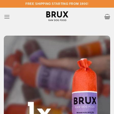
Pereiti prie turinio
FREE SHIPPING STARTING FROM 190€!