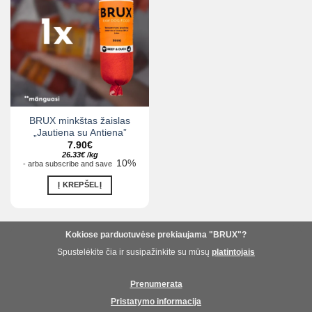
BRUX minkštas žaislas
„Jautiena su Antiena”
7.90
€
26.33
€
/
kg
10%
-
arba
subscribe and save
Į KREPŠELĮ
Kokiose parduotuvėse prekiaujama "BRUX"?
Spustelėkite čia ir susipažinkite su mūsų
platintojais
Prenumerata
Pristatymo informacija