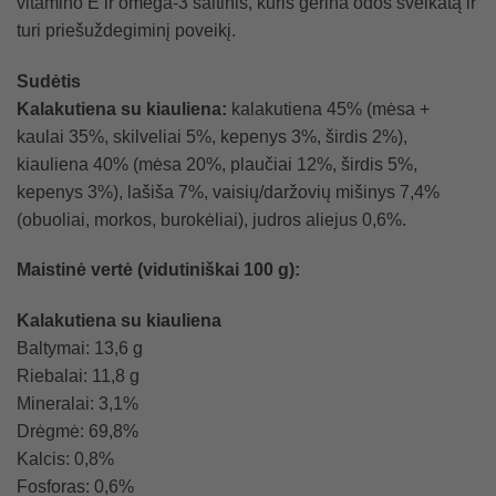
vitamino E ir omega-3 šaltinis, kuris gerina odos sveikatą ir
turi priešuždegiminį poveikį.
Sudėtis
Kalakutiena su kiauliena:
kalakutiena 45% (mėsa +
kaulai 35%, skilveliai 5%, kepenys 3%, širdis 2%),
kiauliena 40% (mėsa 20%, plaučiai 12%, širdis 5%,
kepenys 3%), lašiša 7%, vaisių/daržovių mišinys 7,4%
(obuoliai, morkos, burokėliai), judros aliejus 0,6%.
Maistinė vertė (vidutiniškai 100 g):
Kalakutiena su kiauliena
Baltymai: 13,6 g
Riebalai: 11,8 g
Mineralai: 3,1%
Drėgmė: 69,8%
Kalcis: 0,8%
Fosforas: 0,6%