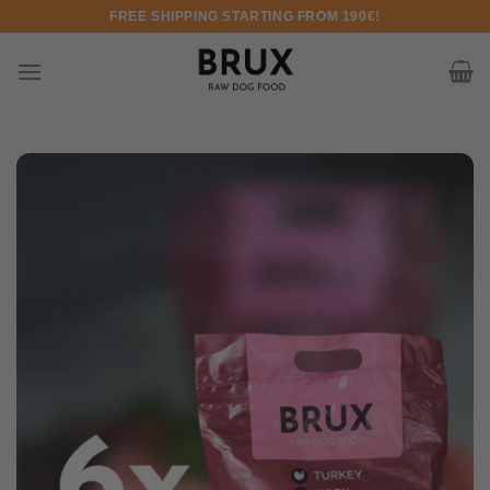
Pereiti prie turinio
FREE SHIPPING STARTING FROM 190€!