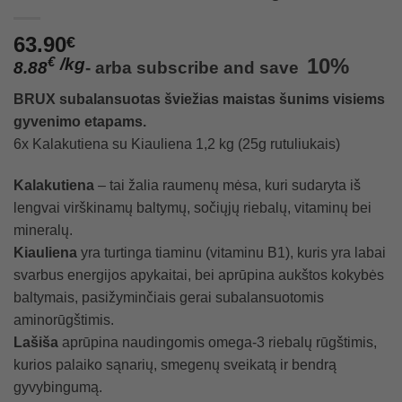
63.90
€
/
kg
10%
€
8.88
-
arba
subscribe and save
BRUX subalansuotas šviežias maistas šunims visiems
gyvenimo etapams.
6x Kalakutiena su Kiauliena 1,2 kg (25g rutuliukais)
Kalakutiena
– tai žalia raumenų mėsa, kuri sudaryta iš
lengvai virškinamų baltymų, sočiųjų riebalų, vitaminų bei
mineralų.
Kiauliena
yra turtinga tiaminu (vitaminu B1), kuris yra labai
svarbus energijos apykaitai, bei aprūpina aukštos kokybės
baltymais, pasižyminčiais gerai subalansuotomis
aminorūgštimis.
Lašiša
aprūpina naudingomis omega-3 riebalų rūgštimis,
kurios palaiko sąnarių, smegenų sveikatą ir bendrą
gyvybingumą.