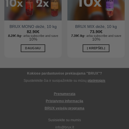
BRUX MONO dėžė, 10 kg
BRUX MIX dėžė, 10 kg
82.90
€
73.90
€
8.29
€
/
kg
-
arba
subscribe and save
7.39
€
/
kg
-
arba
subscribe and save
10%
10%
DAUGIAU
Į KREPŠELĮ
Kokiose parduotuvėse prekiaujama "BRUX"?
Spustelėkite čia ir susipažinkite su mūsų
platintojais
Prenumerata
Pristatymo informacija
BRUX veisėjų programa
Susisiekite su mumis
info@brux.lt