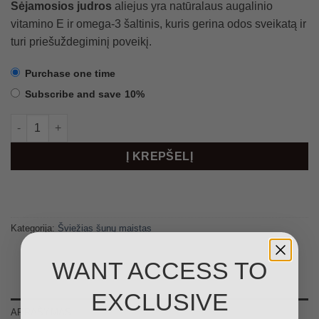
Sėjamosios judros
aliejus yra natūralaus augalinio
vitamino E ir omega-3 šaltinis, kuris gerina odos sveikatą ir
turi priešuždegiminį poveikį.
Purchase one time
Subscribe and save
10%
produkto kiekis: Kalakutiena su Kiauliena 7.2kg
Į KREPŠELĮ
Kategorija:
Šviežias šunų maistas
WANT ACCESS TO
EXCLUSIVE
APRAŠYMAS